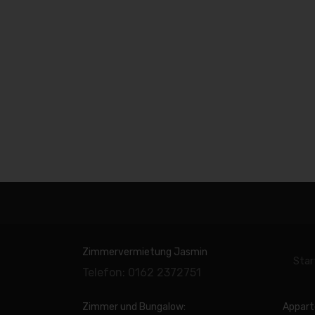
Zimmervermietung Jasmin
Star
Telefon: 0162 2372751
Zimmer und Bungalow:
Appart