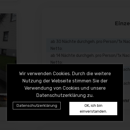
Einz
ab 30 Nächte durchgeh. pro Person/1x Na
Netto:
ab 14 Nächte durchgeh. pro Person/1x Na
Netto:
ab 7 Nächte durchgeh. pro Person/1x Nac
Wir verwenden Cookies. Durch die weitere
Netto:
Nutzung der Webseite stimmen Sie der
ab 5 Nächte durchgeh. pro Person/1x Nac
Verwendung von Cookies und unsere
Netto:
Datenschutzerklärung zu.
Adresse: Koolbargenr
Datenschutzerklärung
OK, ich bin
einverstanden.