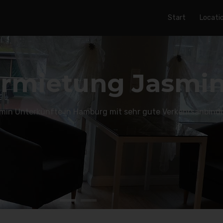
Start
Locati
mütliche
Einrich
 und freundlichen Atmosphäre, möblierte Apartments gehob